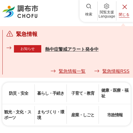
調布市
閲覧支援
検索
閉じる
Language
緊急情報
お知らせ
熱中症警戒アラート発令中
緊急情報一覧
緊急情報RSS
健康・医療・福
防災・安全
暮らし・手続き
子育て・教育
祉
観光・文化・ス
まちづくり・環
産業・しごと
市政情報
ポーツ
境