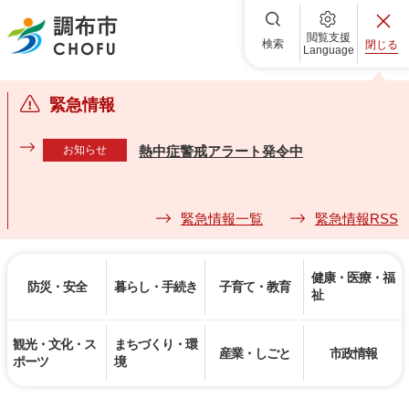
調布市
閲覧支援
検索
閉じる
Language
緊急情報
お知らせ
熱中症警戒アラート発令中
緊急情報一覧
緊急情報RSS
健康・医療・福
防災・安全
暮らし・手続き
子育て・教育
祉
観光・文化・ス
まちづくり・環
産業・しごと
市政情報
ポーツ
境