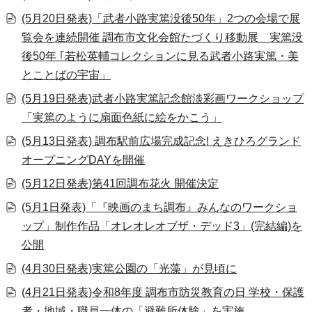
(5月20日発表)「武者小路実篤没後50年」2つの会場で展
覧会を連続開催 調布市文化会館たづくり移動展 実篤没
後50年 ｢若松英輔コレクションに見る武者小路実篤・美
とことばの宇宙」
(5月19日発表)武者小路実篤記念館淡彩画ワークショップ
「実篤のように扇面色紙に絵をかこう」
(5月13日発表) 調布駅前広場完成記念! えきひろグランド
オープニングDAYを開催
(5月12日発表)第41回調布花火 開催決定
(5月1日発表)「『映画のまち調布』みんなのワークショ
ップ」制作作品「オレオレオブザ・デッド3」(完結編)を
公開
(4月30日発表)実篤公園の「光藻」が見頃に
(4月21日発表)令和8年度 調布市防災教育の日 学校・保護
者・地域・職員一体の「避難所体験」を実施