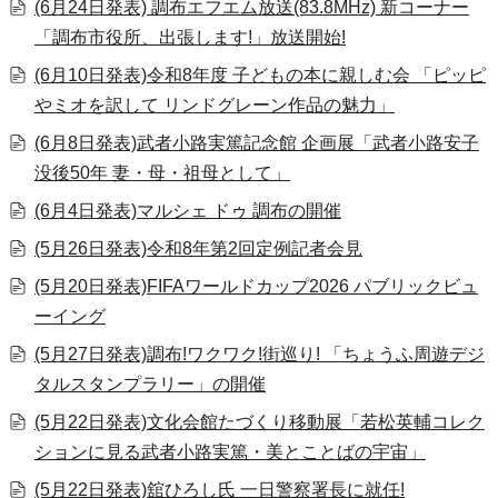
(6月24日発表) 調布エフエム放送(83.8MHz) 新コーナー
「調布市役所、出張します!」放送開始!
(6月10日発表)令和8年度 子どもの本に親しむ会 「ピッピ
やミオを訳して リンドグレーン作品の魅力」
(6月8日発表)武者小路実篤記念館 企画展「武者小路安子
没後50年 妻・母・祖母として」
(6月4日発表)マルシェ ドゥ 調布の開催
(5月26日発表)令和8年第2回定例記者会見
(5月20日発表)FIFAワールドカップ2026 パブリックビュ
ーイング
(5月27日発表)調布!ワクワク!街巡り! 「ちょうふ周遊デジ
タルスタンプラリー」の開催
(5月22日発表)文化会館たづくり移動展「若松英輔コレク
ションに見る武者小路実篤・美とことばの宇宙」
(5月22日発表)舘ひろし氏 一日警察署長に就任!