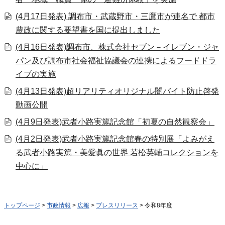
(4月17日発表) 調布市・武蔵野市・三鷹市が連名で 都市
農政に関する要望書を国に提出しました
(4月16日発表)調布市、株式会社セブン－イレブン・ジャ
パン及び調布市社会福祉協議会の連携によるフードドラ
イブの実施
(4月13日発表)超リアリティオリジナル闇バイト防止啓発
動画公開
(4月9日発表)武者小路実篤記念館「初夏の自然観察会」
(4月2日発表)武者小路実篤記念館春の特別展「よみがえ
る武者小路実篤・美愛眞の世界 若松英輔コレクションを
中心に」
トップページ
>
市政情報
>
広報
>
プレスリリース
> 令和8年度