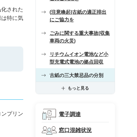
品化された
(注意喚起)古紙の適正排出
際は特に気
にご協力を
ごみに関する重大事故(収集
車両の火災)
リチウムイオン電池など小
型充電式電池の拠点回収
古紙の三大禁忌品の分別
もっと見る
ロンプリン
電子調達
窓口混雑状況