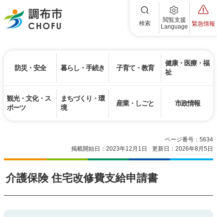
調布市
閲覧支援
検索
緊急情報
Language
健康・医療・福
防災・安全
暮らし・手続き
子育て・教育
祉
観光・文化・ス
まちづくり・環
産業・しごと
市政情報
ポーツ
境
ページ番号：5634
掲載開始日：2023年12月1日
更新日：2026年8月5日
介護保険 住宅改修費支給申請書