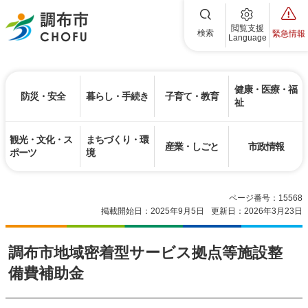
調布市
閲覧支援
検索
緊急情報
Language
健康・医療・福
防災・安全
暮らし・手続き
子育て・教育
祉
観光・文化・ス
まちづくり・環
産業・しごと
市政情報
ポーツ
境
ページ番号：15568
掲載開始日：2025年9月5日
更新日：2026年3月23日
調布市地域密着型サービス拠点等施設整
備費補助金