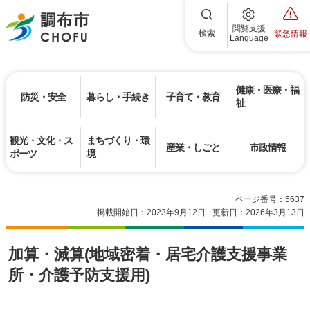
調布市
閲覧支援
検索
緊急情報
Language
健康・医療・福
防災・安全
暮らし・手続き
子育て・教育
祉
観光・文化・ス
まちづくり・環
産業・しごと
市政情報
ポーツ
境
ページ番号：5637
掲載開始日：2023年9月12日
更新日：2026年3月13日
加算・減算(地域密着・居宅介護支援事業
所・介護予防支援用)