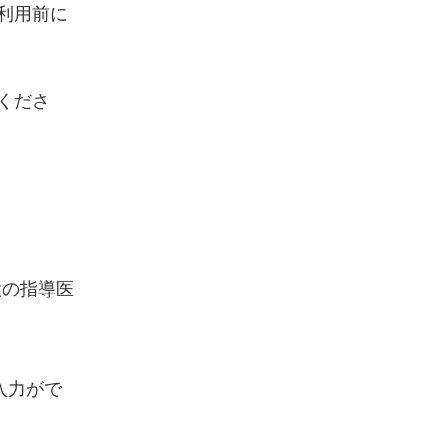
利用前に
くださ
設の指導医
入力がで