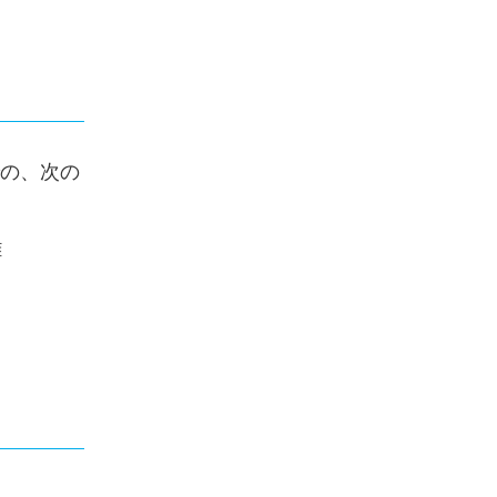
での、次の
難