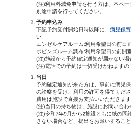
(注)利用料減免申請を行う方は、本ペー
別途申請を行ってください。
予約申込み
下記予約受付開始日時以降に、
病児保育
い。
エンゼルケアルーム:利用希望日の前日正
ポピンズルーム調布:利用希望日の前開
(注)施設から予約確定通知が届かない
(注)電話での予約は一切受けかねます
当日
予約確定通知が来た方は、事前に病児
の診察を受け、利用の許可を得てくだ
費用は施設で直接お支払いいただきま
(注)当日の持ち物は、施設にお問い合わ
(注)令和7年9月から2施設ともに紙の
きない場合など、提出をお願いするこ