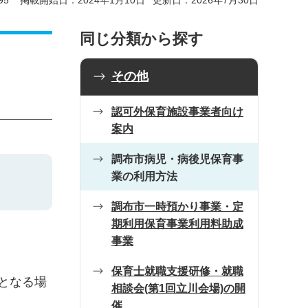
95
掲載開始日：2024年1月10日
更新日：2026年7月30日
同じ分類から探す
その他
認可外保育施設事業者向け
案内
調布市病児・病後児保育事
業の利用方法
調布市一時預かり事業・定
期利用保育事業利用料助成
事業
保育士就職支援研修・就職
となる場
相談会(第1回立川会場)の開
催