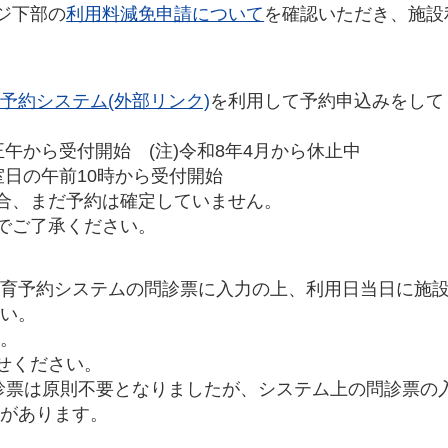
ジ下部の
利用料減免申請について
を確認いただき、施設
予約システム(外部リンク)
を利用して予約申込みをして
午から受付開始 (注)令和8年4月から休止中
室日の午前10時から受付開始
場合、まだ予約は確定していません。
のでご了承ください。
保育予約システムの問診票に入力の上、利用日当日に施
さい。
す。
せください。
問診票は原則不要となりましたが、システム上の問診票の
とがあります。