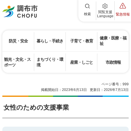
調布市
閲覧支援
検索
緊急情報
Language
健康・医療・福
防災・安全
暮らし・手続き
子育て・教育
祉
観光・文化・ス
まちづくり・環
産業・しごと
市政情報
ポーツ
境
ページ番号：999
掲載開始日：2023年6月13日
更新日：2026年7月13日
女性のための支援事業