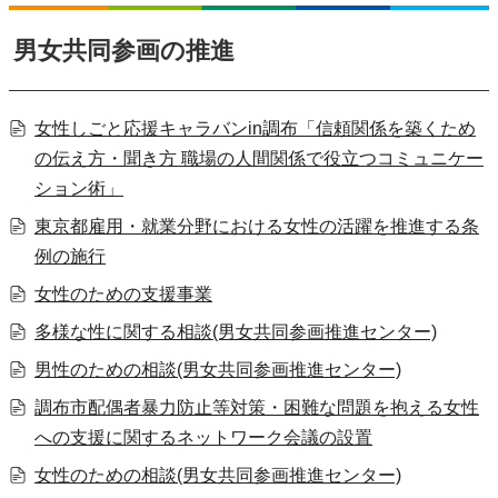
男女共同参画の推進
女性しごと応援キャラバンin調布「信頼関係を築くため
の伝え方・聞き方 職場の人間関係で役立つコミュニケー
ション術」
東京都雇用・就業分野における女性の活躍を推進する条
例の施行
女性のための支援事業
多様な性に関する相談(男女共同参画推進センター)
男性のための相談(男女共同参画推進センター)
調布市配偶者暴力防止等対策・困難な問題を抱える女性
への支援に関するネットワーク会議の設置
女性のための相談(男女共同参画推進センター)