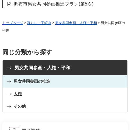
調布市男女共同参画推進プラン(第5次)
トップページ
>
暮らし・手続き
>
男女共同参画・人権・平和
> 男女共同参画の
推進
同じ分類から探す
男女共同参画・人権・平和
男女共同参画の推進
人権
その他