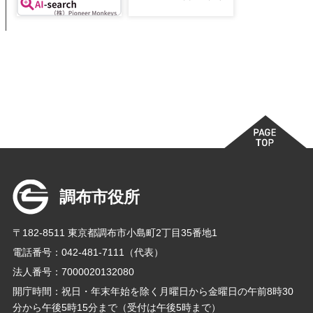
調布市役所
〒182-8511 東京都調布市小島町2丁目35番地1
電話番号：042-481-7111（代表）
法人番号：7000020132080
開庁時間：祝日・年末年始を除く月曜日から金曜日の午前8時30
分から午後5時15分まで（受付は午後5時まで）