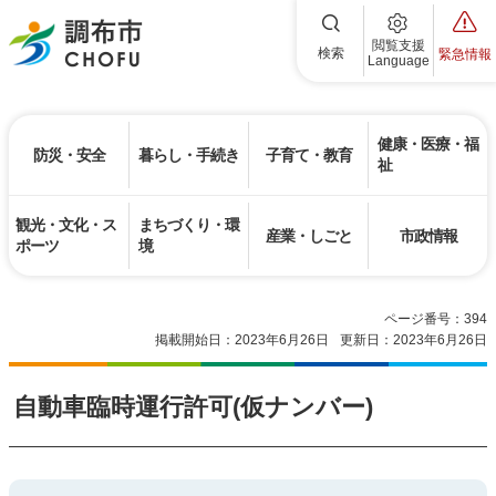
調布市
閲覧支援
検索
緊急情報
Language
健康・医療・福
防災・安全
暮らし・手続き
子育て・教育
祉
観光・文化・ス
まちづくり・環
産業・しごと
市政情報
ポーツ
境
ページ番号：394
掲載開始日：2023年6月26日
更新日：2023年6月26日
自動車臨時運行許可(仮ナンバー)