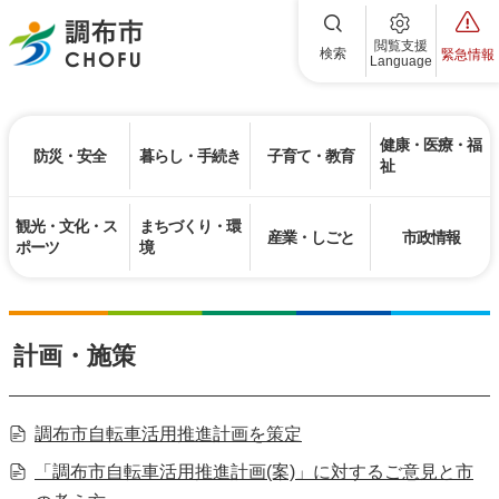
調布市
閲覧支援
検索
緊急情報
Language
健康・医療・福
防災・安全
暮らし・手続き
子育て・教育
祉
観光・文化・ス
まちづくり・環
産業・しごと
市政情報
ポーツ
境
計画・施策
調布市自転車活用推進計画を策定
「調布市自転車活用推進計画(案)」に対するご意見と市