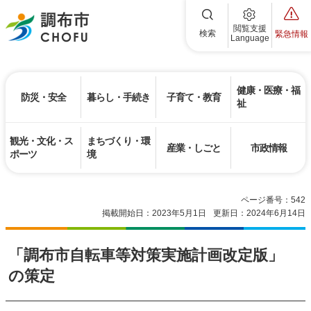
調布市
閲覧支援
検索
緊急情報
Language
健康・医療・福
防災・安全
暮らし・手続き
子育て・教育
祉
観光・文化・ス
まちづくり・環
産業・しごと
市政情報
ポーツ
境
ページ番号：542
掲載開始日：2023年5月1日
更新日：2024年6月14日
「調布市自転車等対策実施計画改定版」
の策定