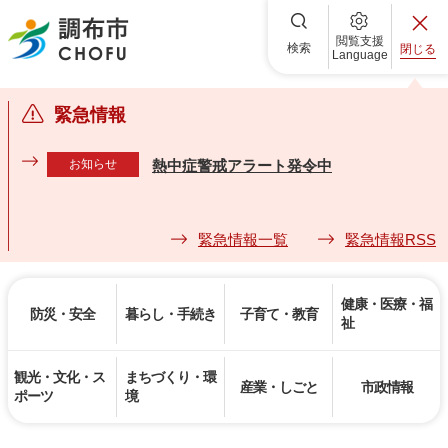
調布市
閲覧支援
検索
閉じる
Language
緊急情報
お知らせ
熱中症警戒アラート発令中
緊急情報一覧
緊急情報RSS
健康・医療・福
防災・安全
暮らし・手続き
子育て・教育
祉
観光・文化・ス
まちづくり・環
産業・しごと
市政情報
ポーツ
境