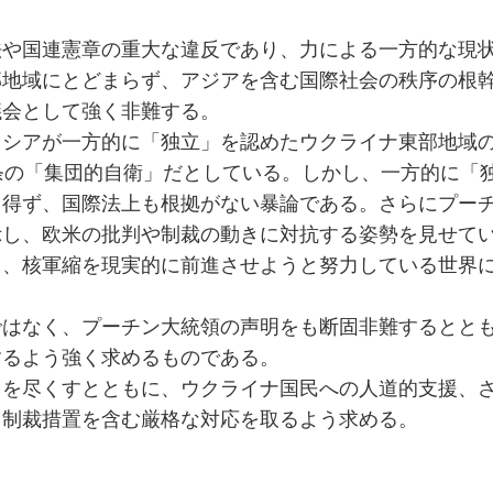
法や国連憲章の重大な違反であり、力による一方的な現
部地域にとどまらず、アジアを含む国際社会の秩序の根
議会として強く非難する。
シアが一方的に「独立」を認めたウクライナ東部地域の
条の「集団的自衛」だとしている。しかし、一方的に「
り得ず、国際法上も根拠がない暴論である。さらにプー
示し、欧米の批判や制裁の動きに対抗する姿勢を見せて
り、核軍縮を現実的に前進させようと努力している世界
ではなく、プーチン大統領の声明をも断固非難するとと
するよう強く求めるものである。
力を尽くすとともに、ウクライナ国民への人道的支援、
る制裁措置を含む厳格な対応を取るよう求める。