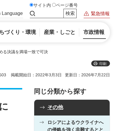
サイト内
ページ番号
n Language
緊急情報
サイト内検索
ちづくり・環境
産業・しごと
市政情報
める決議を満場一致で可決
印刷
03
掲載開始日：2022年3月3日
更新日：2026年7月22日
同じ分類から探す
に
その他
ロシアによるウクライナへ
の侵略を強く非難するとと