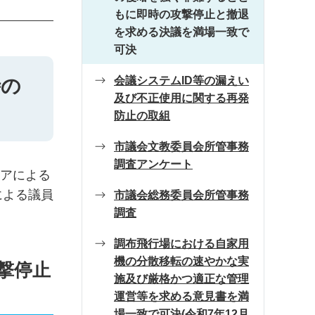
もに即時の攻撃停止と撤退
を求める決議を満場一致で
可決
会議システムID等の漏えい
時の
及び不正使用に関する再発
防止の取組
市議会文教委員会所管事務
調査アンケート
シアによる
による議員
市議会総務委員会所管事務
調査
調布飛行場における自家用
機の分散移転の速やかな実
撃停止
施及び厳格かつ適正な管理
運営等を求める意見書を満
場一致で可決(令和7年12月