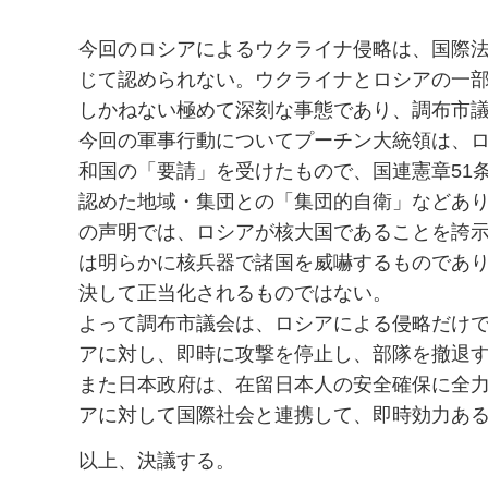
今回のロシアによるウクライナ侵略は、国際
じて認められない。ウクライナとロシアの一
しかねない極めて深刻な事態であり、調布市
今回の軍事行動についてプーチン大統領は、ロ
和国の「要請」を受けたもので、国連憲章51
認めた地域・集団との「集団的自衛」などあ
の声明では、ロシアが核大国であることを誇
は明らかに核兵器で諸国を威嚇するものであ
決して正当化されるものではない。
よって調布市議会は、ロシアによる侵略だけ
アに対し、即時に攻撃を停止し、部隊を撤退
また日本政府は、在留日本人の安全確保に全
アに対して国際社会と連携して、即時効力あ
以上、決議する。