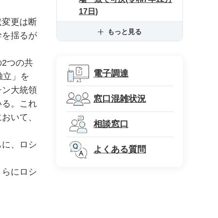
17日)
状変更は断
もっと見る
幹を揺るが
2つの共
電子調達
独立」を
チン大統領
窓口混雑状況
いる。これ
において、
相談窓口
もに、ロシ
よくある質問
さらにロシ