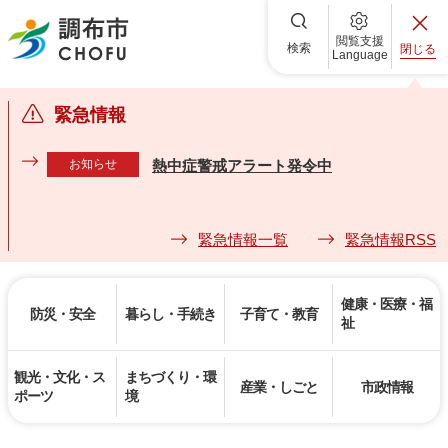
調布市
閲覧支援
検索
閉じる
Language
緊急情報
お知らせ
熱中症警戒アラート発令中
緊急情報一覧
緊急情報RSS
健康・医療・福
防災・安全
暮らし・手続き
子育て・教育
祉
観光・文化・ス
まちづくり・環
産業・しごと
市政情報
ポーツ
境