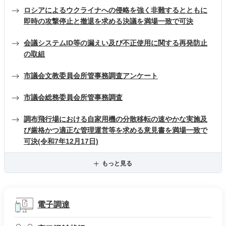
ロシアによるウクライナへの侵略を強く非難するとともに
即時の攻撃停止と撤退を求める決議を満場一致で可決
会議システムID等の漏えい及び不正使用に関する再発防止
の取組
市議会文教委員会所管事務調査アンケート
市議会総務委員会所管事務調査
調布飛行場における自家用機の分散移転の速やかな実施及
び厳格かつ適正な管理運営等を求める意見書を満場一致で
可決(令和7年12月17日)
もっと見る
電子調達