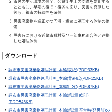
市民の生活環境の保全、公衆衛生上の支障を防止する
とともに、早期の復旧・復興を図り、災害を克服した
後も、都市の持続性を確保
災害廃棄物を適正かつ円滑・迅速に処理する体制の整
備
災害時における近隣市町村及び一部事務組合等と連携
した処理体制
ダウンロード
調布市災害廃棄物処理計画_本編(表紙)(PDF:33KB)
調布市災害廃棄物処理計画_本編(背表紙)(PDF:25KB)
調布市災害廃棄物処理計画_本編(目次)(PDF:87KB)
調布市災害廃棄物処理計画_本編(第1章 総則)
(PDF:546KB)
調布市災害廃棄物処理計画_本編(第2章 平常時(発災前)の