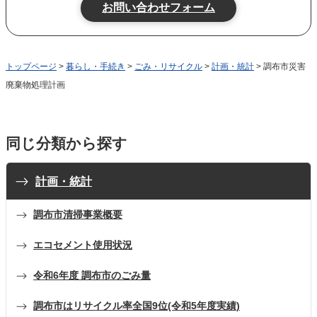
トップページ
>
暮らし・手続き
>
ごみ・リサイクル
>
計画・統計
> 調布市災害
廃棄物処理計画
同じ分類から探す
計画・統計
調布市清掃事業概要
エコセメント使用状況
令和6年度 調布市のごみ量
調布市はリサイクル率全国9位(令和5年度実績)