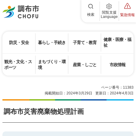
調布市
閲覧支援
検索
緊急情報
Language
健康・医療・福
防災・安全
暮らし・手続き
子育て・教育
祉
観光・文化・ス
まちづくり・環
産業・しごと
市政情報
ポーツ
境
ページ番号：11383
掲載開始日：2024年3月29日
更新日：2024年4月3日
調布市災害廃棄物処理計画