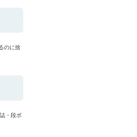
るのに捨
雑誌・段ボ