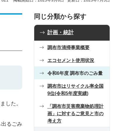
821
掲載開始日：2023年9月6日
更新日：2025年7月3日
同じ分類から探す
計画・統計
調布市清掃事業概要
エコセメント使用状況
令和6年度 調布市のごみ量
調布市はリサイクル率全国
9位(令和5年度実績)
りました。
「調布市災害廃棄物処理計
画」に対するご意見と市の
考え方
ら出るごみ