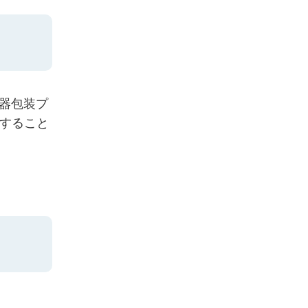
容器包装プ
ルすること