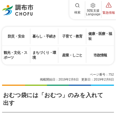
調布市
閲覧支援
検索
緊急情報
Language
健康・医療・福
防災・安全
暮らし・手続き
子育て・教育
祉
観光・文化・ス
まちづくり・環
産業・しごと
市政情報
ポーツ
境
ページ番号：752
掲載開始日：2019年2月6日
更新日：2019年2月6日
おむつ袋には「おむつ」のみを入れて
出す