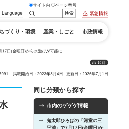
サイト内
ページ番号
n Language
緊急情報
サイト内検索
ちづくり・環境
産業・しごと
市政情報
月17日(金曜日)から水遊びが可能に
印刷
991
掲載開始日：2023年8月4日
更新日：2026年7月1日
同じ分類から探す
水
市内のゲゲゲ情報
鬼太郎ひろばの「河童の三
平池」で7月17日(金曜日)か