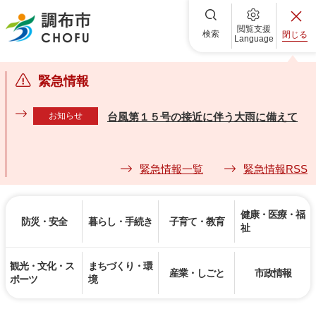
調布市
閲覧支援
検索
閉じる
Language
緊急情報
お知らせ
台風第１５号の接近に伴う大雨に備えて
緊急情報一覧
緊急情報RSS
健康・医療・福
防災・安全
暮らし・手続き
子育て・教育
祉
観光・文化・ス
まちづくり・環
産業・しごと
市政情報
ポーツ
境