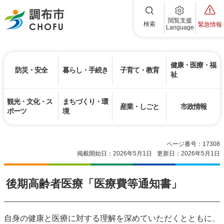
調布市
閲覧支援
検索
緊急情報
Language
健康・医療・福
防災・安全
暮らし・手続き
子育て・教育
祉
観光・文化・ス
まちづくり・環
産業・しごと
市政情報
ポーツ
境
ページ番号：17308
掲載開始日：2026年5月1日
更新日：2026年5月1日
後期高齢者医療「医療費等通知書」
自身の健康と医療に対する理解を深めていただくとともに、