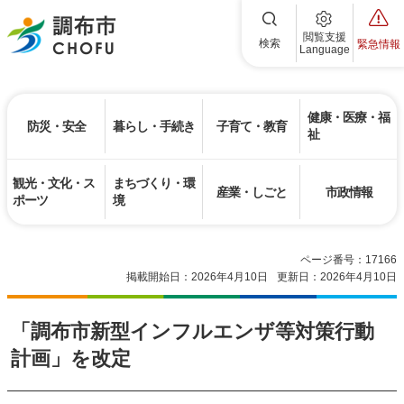
調布市
閲覧支援
検索
緊急情報
Language
健康・医療・福
防災・安全
暮らし・手続き
子育て・教育
祉
観光・文化・ス
まちづくり・環
産業・しごと
市政情報
ポーツ
境
ページ番号：17166
掲載開始日：2026年4月10日
更新日：2026年4月10日
「調布市新型インフルエンザ等対策行動
計画」を改定