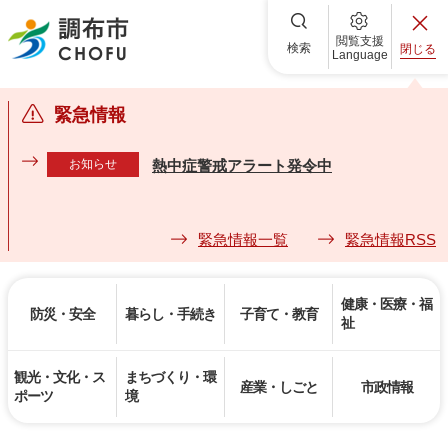
調布市
閲覧支援
検索
閉じる
Language
緊急情報
お知らせ
熱中症警戒アラート発令中
緊急情報一覧
緊急情報RSS
健康・医療・福
防災・安全
暮らし・手続き
子育て・教育
祉
観光・文化・ス
まちづくり・環
産業・しごと
市政情報
ポーツ
境