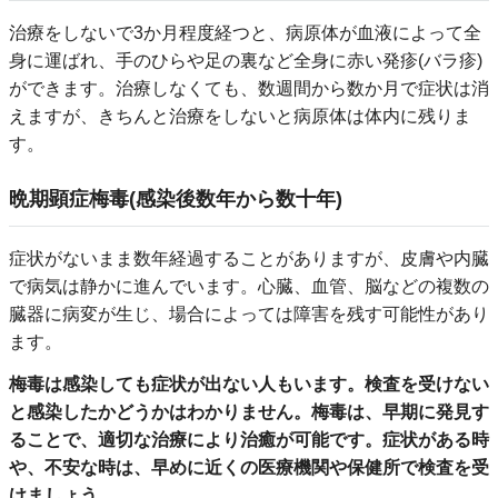
治療をしないで3か月程度経つと、病原体が血液によって全
身に運ばれ、手のひらや足の裏など全身に赤い発疹(バラ疹)
ができます。治療しなくても、数週間から数か月で症状は消
えますが、きちんと治療をしないと病原体は体内に残りま
す。
晩期顕症梅毒(感染後数年から数十年)
症状がないまま数年経過することがありますが、皮膚や内臓
で病気は静かに進んでいます。心臓、血管、脳などの複数の
臓器に病変が生じ、場合によっては障害を残す可能性があり
ます。
梅毒は感染しても症状が出ない人もいます。検査を受けない
と感染したかどうかはわかりません。梅毒は、早期に発見す
ることで、適切な治療により治癒が可能です。症状がある時
や、不安な時は、早めに近くの医療機関や保健所で検査を受
けましょう。