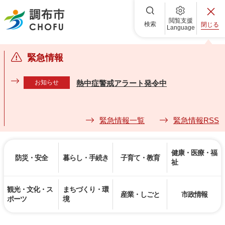
調布市
閲覧支援
検索
閉じる
Language
緊急情報
お知らせ
熱中症警戒アラート発令中
緊急情報一覧
緊急情報RSS
健康・医療・福
防災・安全
暮らし・手続き
子育て・教育
祉
観光・文化・ス
まちづくり・環
産業・しごと
市政情報
ポーツ
境