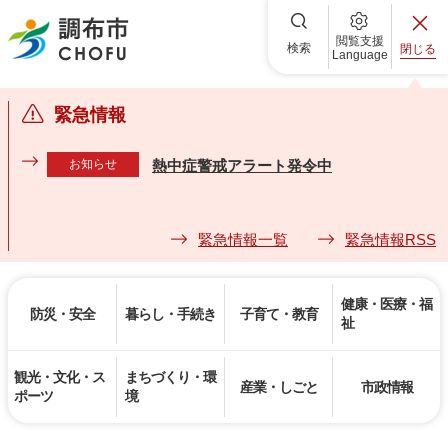
調布市
閲覧支援
検索
閉じる
Language
緊急情報
お知らせ
熱中症警戒アラート発令中
緊急情報一覧
緊急情報RSS
健康・医療・福
防災・安全
暮らし・手続き
子育て・教育
祉
観光・文化・ス
まちづくり・環
産業・しごと
市政情報
ポーツ
境