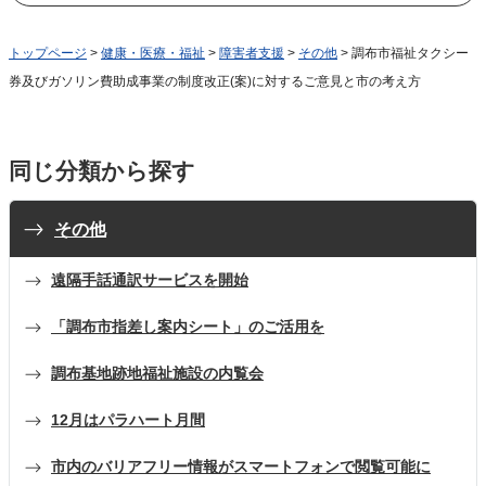
トップページ
>
健康・医療・福祉
>
障害者支援
>
その他
> 調布市福祉タクシー
券及びガソリン費助成事業の制度改正(案)に対するご意見と市の考え方
同じ分類から探す
その他
遠隔手話通訳サービスを開始
「調布市指差し案内シート」のご活用を
調布基地跡地福祉施設の内覧会
12月はパラハート月間
市内のバリアフリー情報がスマートフォンで閲覧可能に