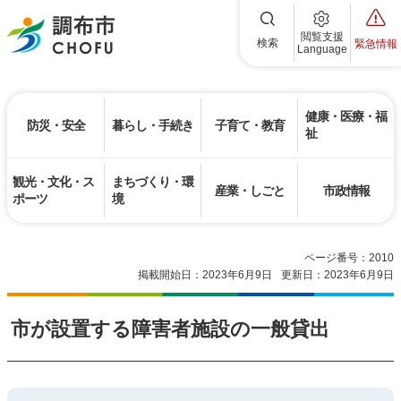
調布市
閲覧支援
検索
緊急情報
Language
健康・医療・福
防災・安全
暮らし・手続き
子育て・教育
祉
観光・文化・ス
まちづくり・環
産業・しごと
市政情報
ポーツ
境
ページ番号：2010
掲載開始日：2023年6月9日
更新日：2023年6月9日
市が設置する障害者施設の一般貸出