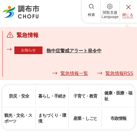
調布市
閲覧支援
検索
閉じる
Language
緊急情報
お知らせ
熱中症警戒アラート発令中
緊急情報一覧
緊急情報RSS
健康・医療・福
防災・安全
暮らし・手続き
子育て・教育
祉
観光・文化・ス
まちづくり・環
産業・しごと
市政情報
ポーツ
境