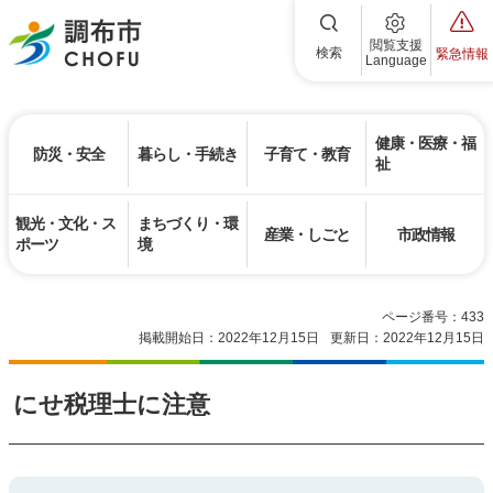
調布市
閲覧支援
検索
緊急情報
Language
健康・医療・福
防災・安全
暮らし・手続き
子育て・教育
祉
観光・文化・ス
まちづくり・環
産業・しごと
市政情報
ポーツ
境
ページ番号：433
掲載開始日：2022年12月15日
更新日：2022年12月15日
にせ税理士に注意