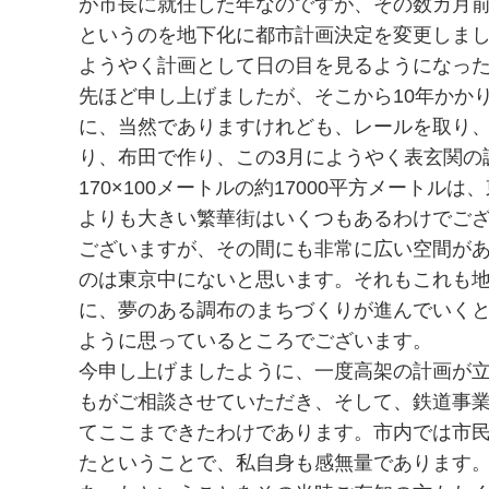
が市長に就任した年なのですが、その数カ月
というのを地下化に都市計画決定を変更しま
ようやく計画として日の目を見るようになっ
先ほど申し上げましたが、そこから10年かか
に、当然でありますけれども、レールを取り
り、布田で作り、この3月にようやく表玄関の
170×100メートルの約17000平方メート
よりも大きい繁華街はいくつもあるわけでござ
ございますが、その間にも非常に広い空間が
のは東京中にないと思います。それもこれも
に、夢のある調布のまちづくりが進んでいく
ように思っているところでございます。
今申し上げましたように、一度高架の計画が
もがご相談させていただき、そして、鉄道事
てここまできたわけであります。市内では市
たということで、私自身も感無量であります