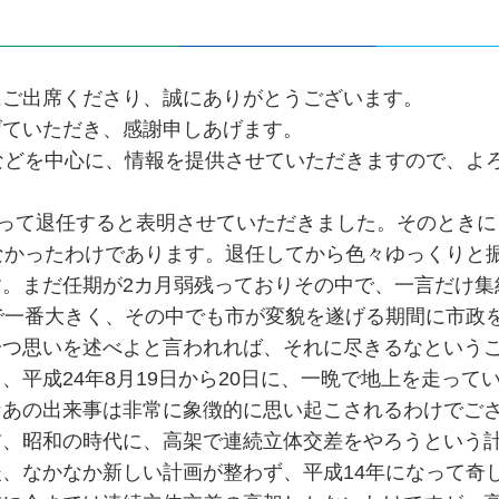
にご出席くださり、誠にありがとうございます。
げていただき、感謝申しあげます。
などを中心に、情報を提供させていただきますので、よ
もって退任すると表明させていただきました。そのときに
なかったわけであります。退任してから色々ゆっくりと
。まだ任期が2カ月弱残っておりその中で、一言だけ集
で一番大きく、その中でも市が変貌を遂げる期間に市政
一つ思いを述べよと言われれば、それに尽きるなという
平成24年8月19日から20日に、一晩で地上を走って
なあの出来事は非常に象徴的に思い起こされるわけでご
前、昭和の時代に、高架で連続立体交差をやろうという
、なかなか新しい計画が整わず、平成14年になって奇