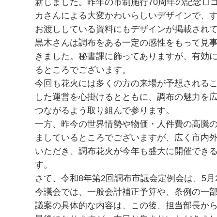
新しました。昨年の市制施行70周年の記念ロ
カさんによる大変かわいらしいデザインで、
お渡ししている資料にもデザインが掲載され
黒木さんは調布をある一定の感性をもって見
きました。秘書課に飾ってありますが、有効
るところでございます。
今回も花火には多くの方の来場が予想される
した運営を心掛けるとともに、調布の魅力を
つながるよう取り組んで参ります。
一方、昨今の世界情勢や物価・人件費の高騰
ましているところでございますが、広く市内
いただき、調布花火が今年も盛大に開催でき
す。
さて、令和8年第2回調布市議会定例会は、5月
今議会では、一般会計補正予算や、条例の一
議案の具体的な内容は、この後、担当部長か