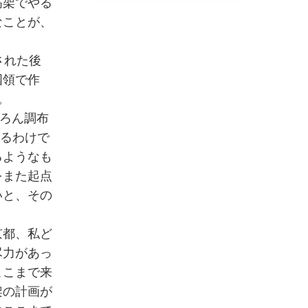
高架でやる
なことが、
された後
国領で作
。
ちろん調布
あるわけで
るようなも
をまた起点
いと、その
京都、私ど
尽力があっ
ここまで来
架の計画が