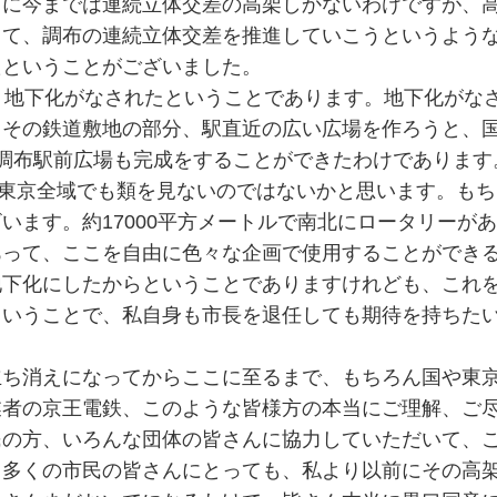
前に今までは連続立体交差の高架しかないわけですが、
して、調布の連続立体交差を推進していこうというよう
たということがございました。
り地下化がなされたということであります。地下化がな
、その鉄道敷地の部分、駅直近の広い広場を作ろうと、
調布駅前広場も完成をすることができたわけであります
ルは、東京全域でも類を見ないのではないかと思います。も
います。約17000平方メートルで南北にロータリーが
あって、ここを自由に色々な企画で使用することができ
地下化にしたからということでありますけれども、これ
ということで、私自身も市長を退任しても期待を持ちた
立ち消えになってからここに至るまで、もちろん国や東
業者の京王電鉄、このような皆様方の本当にご理解、ご
民の方、いろんな団体の皆さんに協力していただいて、
。多くの市民の皆さんにとっても、私より以前にその高