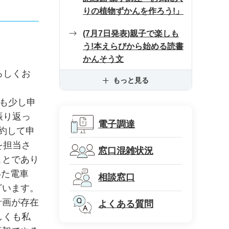
りの植物ずかんを作ろう!」
(7月7日発表)親子で楽しも
う!本えらびから始める読書
かんそう文
ろしくお
もっと見る
も少し申
振り返っ
電子調達
約して申
を担当さ
窓口混雑状況
ことであり
いた電車
相談窓口
ざいます。
計画が存在
よくある質問
しくも私