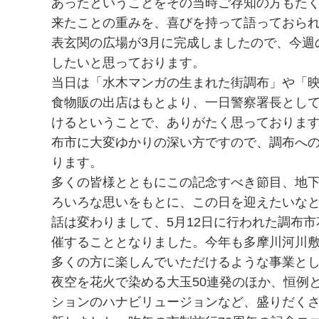
あったということをその当時ご存知の方もた
来たことの重みを、喜びを持って語っておら
表玄関の広場が3月に完成しましたので、今週
したいと思っております。
当日は「水木マンガの生まれた街調布」や「
食物販の出店はもとより、一日警察署長とし
けるということで、ありがたく思っておりま
布市に大変ゆかりの深い方ですので、調布へ
ります。
多くの皆様とともにこの記念すべき節目、地下
ろいろな思いをもとに、この日を迎えたいな
話は変わりまして、5月12日に行われた調布市
催することとなりました。今年も多摩川河川敷
多くの方に楽しんでいただけるような事業と
夜空を花火で染める大玉50連発のほか、恒例
ションのハナビリュージョンなど、盛りだく