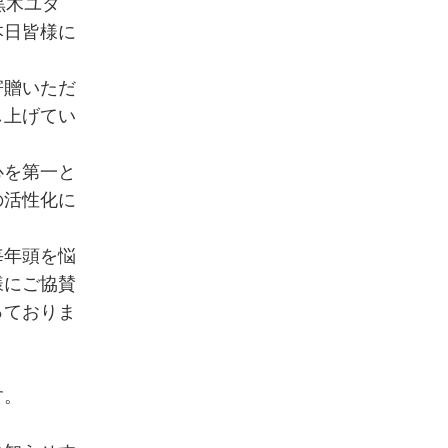
黒木ユタ
本日皆様に
寄贈いただ
し上げてい
心を第一と
の活性化に
毎年頭を悩
様にご協賛
っておりま
す。