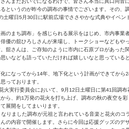
くさんまだおいでになるわけで、皆さん本当に異口同音
れるというのが昨今の調布の事情でございます。その、
の土曜日5月30日に駅前広場でささやかな式典やイベン
映画のまち調布」を感じられる展示をはじめ、市内事業
て俳優の舘ひろしさんが来場し、トークショーなどもや
す。舘さんは、ご存知のように市内に石原プロがあった
の思いなども語っていただければ嬉しいなと思っている
化になってから14年、地下化という計画ができてから2
と思っております。
花火実行委員会において、9月12日土曜日に第41回調布
から、約1万発の花火を打ち上げ、調布の秋の夜空を彩
して展開をしてまいります。
となりました調布が元祖と言われている音楽と花火のコ
さんの内容で開催します。さらに今回は応援グッズのデ