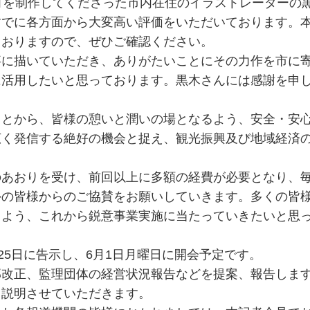
ゴを制作してくださった市内在住のイラストレーターの
すでに各方面から大変高い評価をいただいております。
ておりますので、ぜひご確認ください。
事に描いていただき、ありがたいことにその力作を市に
に活用したいと思っております。黒木さんには感謝を申
ことから、皆様の憩いと潤いの場となるよう、安全・安
広く発信する絶好の機会と捉え、観光振興及び地域経済
のあおりを受け、前回以上に多額の経費が必要となり、
外の皆様からのご協賛をお願いしていきます。多くの皆
るよう、これから鋭意事業実施に当たっていきたいと思
25日に告示し、6月1日月曜日に開会予定です。
部改正、監理団体の経営状況報告などを提案、報告しま
ら説明させていただきます。