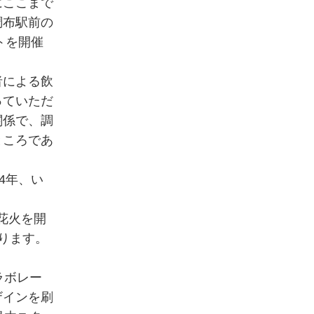
にここまで
調布駅前の
トを開催
者による飲
っていただ
関係で、調
ところであ
4年、い
花火を開
ります。
ラボレー
ザインを刷