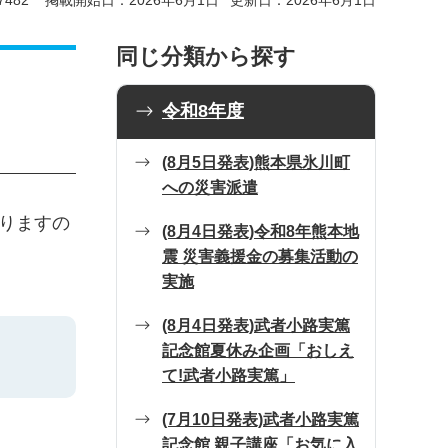
482
掲載開始日：2026年6月1日
更新日：2026年6月1日
同じ分類から探す
令和8年度
(8月5日発表)熊本県氷川町
への災害派遣
りますの
(8月4日発表)令和8年熊本地
震 災害義援金の募集活動の
実施
(8月4日発表)武者小路実篤
記念館夏休み企画「おしえ
て!武者小路実篤」
(7月10日発表)武者小路実篤
記念館 親子講座「お気に入