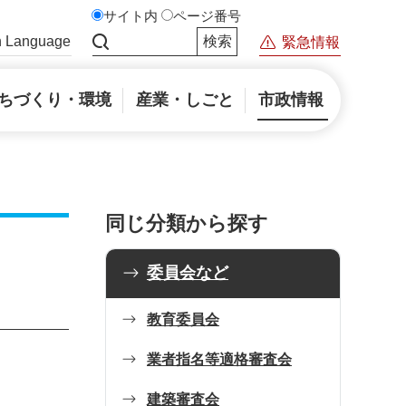
サイト内
ページ番号
n Language
緊急情報
サイト内検索
ちづくり・環境
産業・しごと
市政情報
同じ分類から探す
委員会など
教育委員会
業者指名等適格審査会
建築審査会