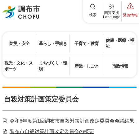
調布市
閲覧支援
検索
緊急情報
Language
健康・医療・福
防災・安全
暮らし・手続き
子育て・教育
祉
観光・文化・ス
まちづくり・環
産業・しごと
市政情報
ポーツ
境
自殺対策計画策定委員会
令和6年度第1回調布市自殺対策計画改定委員会会議結果
調布市自殺対策計画改定委員会の概要