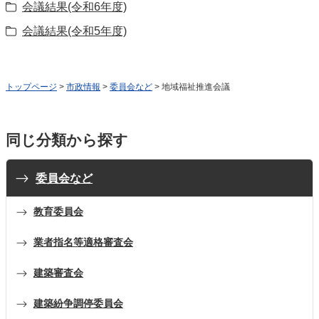
会議結果(令和6年度)
会議結果(令和5年度)
トップページ
>
市政情報
>
委員会など
> 地域福祉推進会議
同じ分類から探す
委員会など
教育委員会
業者指名等適格審査会
建築審査会
建築紛争調停委員会