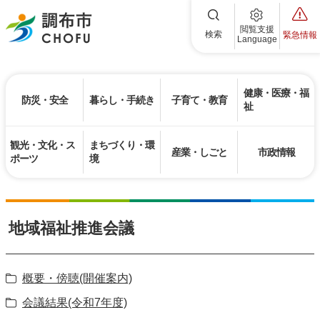
調布市
閲覧支援
検索
緊急情報
Language
健康・医療・福
防災・安全
暮らし・手続き
子育て・教育
祉
観光・文化・ス
まちづくり・環
産業・しごと
市政情報
ポーツ
境
地域福祉推進会議
概要・傍聴(開催案内)
会議結果(令和7年度)