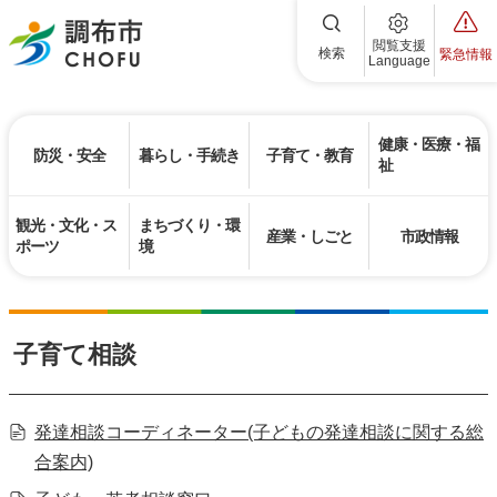
調布市
閲覧支援
検索
緊急情報
Language
健康・医療・福
防災・安全
暮らし・手続き
子育て・教育
祉
観光・文化・ス
まちづくり・環
産業・しごと
市政情報
ポーツ
境
子育て相談
発達相談コーディネーター(子どもの発達相談に関する総
合案内)