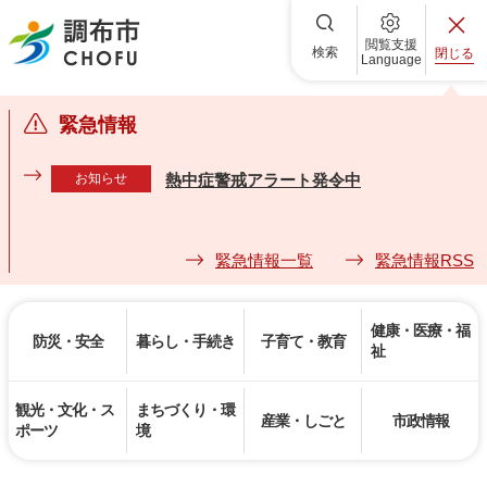
調布市
閲覧支援
検索
閉じる
Language
緊急情報
お知らせ
熱中症警戒アラート発令中
緊急情報一覧
緊急情報RSS
健康・医療・福
防災・安全
暮らし・手続き
子育て・教育
祉
観光・文化・ス
まちづくり・環
産業・しごと
市政情報
ポーツ
境