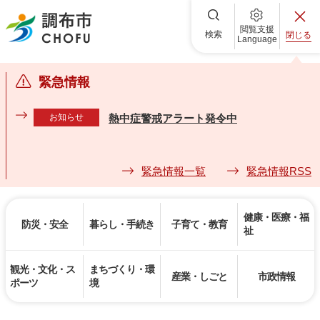
調布市
閲覧支援
検索
閉じる
Language
緊急情報
お知らせ
熱中症警戒アラート発令中
緊急情報一覧
緊急情報RSS
健康・医療・福
防災・安全
暮らし・手続き
子育て・教育
祉
観光・文化・ス
まちづくり・環
産業・しごと
市政情報
ポーツ
境