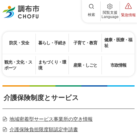
調布市
閲覧支援
検索
緊急情報
Language
健康・医療・福
防災・安全
暮らし・手続き
子育て・教育
祉
観光・文化・ス
まちづくり・環
産業・しごと
市政情報
ポーツ
境
介護保険制度とサービス
地域密着型サービス事業所の空き情報
介護保険負担限度額認定申請書