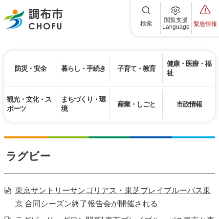
調布市
閲覧支援
検索
緊急情報
Language
健康・医療・福
防災・安全
暮らし・手続き
子育て・教育
祉
観光・文化・ス
まちづくり・環
産業・しごと
市政情報
ポーツ
境
ラグビー
東京サントリーサンゴリアス・東芝ブレイブルーパス東
京 合同シーズン終了報告会が開催される