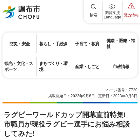
調布市
閲覧支援
検索
緊急情報
Language
健康・医療・福
防災・安全
暮らし・手続き
子育て・教育
祉
観光・文化・ス
まちづくり・環
産業・しごと
市政情報
ポーツ
境
ページ番号：7720
掲載開始日：2023年9月8日
更新日：2023年9月8日
ラグビーワールドカップ開幕直前特集!
市職員が現役ラグビー選手にお悩み相談
してみた!