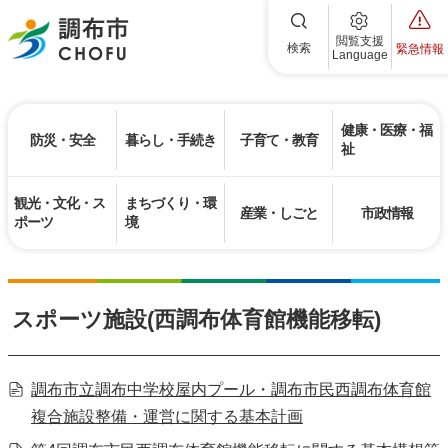
調布市
閲覧支援
検索
緊急情報
Language
健康・医療・福
防災・安全
暮らし・手続き
子育て・教育
祉
観光・文化・ス
まちづくり・環
産業・しごと
市政情報
ポーツ
境
スポーツ施設(西調布体育館機能移転)
調布市立調布中学校屋内プール・調布市民西調布体育館
複合施設整備・運営に関する基本計画