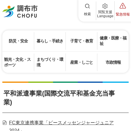
調布市
閲覧支援
検索
緊急情報
Language
健康・医療・福
防災・安全
暮らし・手続き
子育て・教育
祉
観光・文化・ス
まちづくり・環
産業・しごと
市政情報
ポーツ
境
平和派遣事業(国際交流平和基金充当事
業)
FC東京連携事業「ピースメッセンジャージュニア
2024」