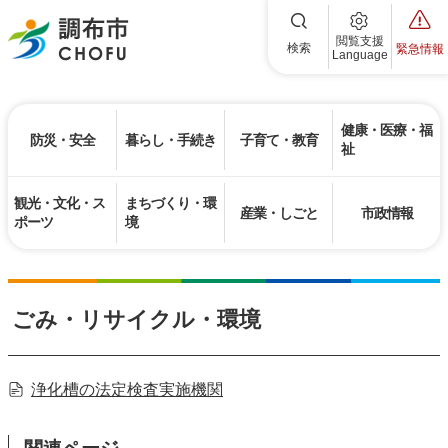
調布市
閲覧支援
検索
緊急情報
Language
健康・医療・福
防災・安全
暮らし・手続き
子育て・教育
祉
観光・文化・ス
まちづくり・環
産業・しごと
市政情報
ポーツ
境
ごみ・リサイクル・環境
浄化槽の法定検査実施機関