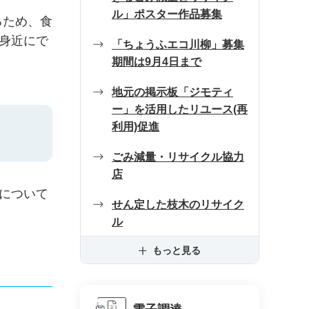
ル」ポスター作品募集
るため、食
身近にで
「ちょうふエコ川柳」募集
期間は9月4日まで
地元の掲示板「ジモティ
ー」を活用したリユース(再
利用)促進
ごみ減量・リサイクル協力
店
について
せん定した枝木のリサイク
ル
もっと見る