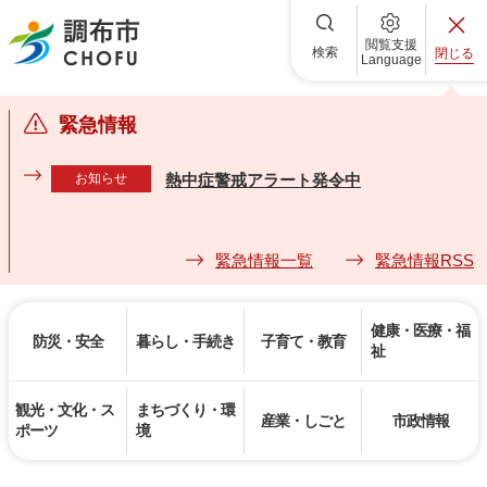
調布市
閲覧支援
検索
閉じる
Language
緊急情報
お知らせ
熱中症警戒アラート発令中
緊急情報一覧
緊急情報RSS
健康・医療・福
防災・安全
暮らし・手続き
子育て・教育
祉
観光・文化・ス
まちづくり・環
産業・しごと
市政情報
ポーツ
境