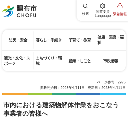
調布市
閲覧支援
検索
緊急情報
Language
健康・医療・福
防災・安全
暮らし・手続き
子育て・教育
祉
観光・文化・ス
まちづくり・環
産業・しごと
市政情報
ポーツ
境
ページ番号：2975
掲載開始日：2023年4月11日
更新日：2023年4月11日
市内における建築物解体作業をおこなう
事業者の皆様へ