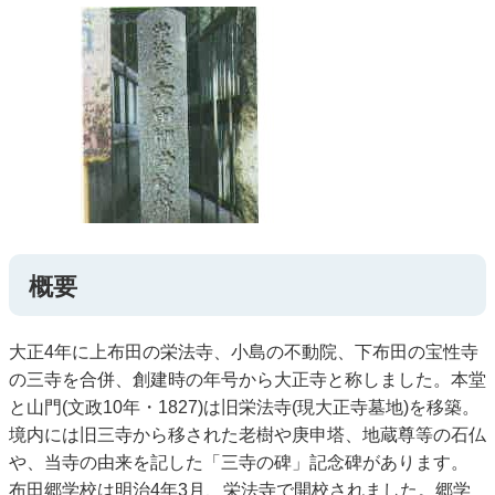
概要
大正4年に上布田の栄法寺、小島の不動院、下布田の宝性寺
の三寺を合併、創建時の年号から大正寺と称しました。本堂
と山門(文政10年・1827)は旧栄法寺(現大正寺墓地)を移築。
境内には旧三寺から移された老樹や庚申塔、地蔵尊等の石仏
や、当寺の由来を記した「三寺の碑」記念碑があります。
布田郷学校は明治4年3月、栄法寺で開校されました。郷学