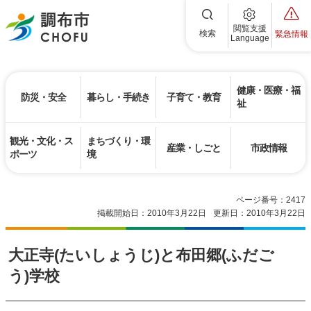
調布市
閲覧支援
検索
緊急情報
Language
健康・医療・福
防災・安全
暮らし・手続き
子育て・教育
祉
観光・文化・ス
まちづくり・環
産業・しごと
市政情報
ポーツ
境
ページ番号：2417
掲載開始日：2010年3月22日
更新日：2010年3月22日
大正寺(たいしょうじ)と布田郷(ふだご
う)学校