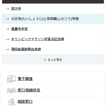
深大寺
大正寺(たいしょうじ)と布田郷(ふだごう)学校
蓮慶寺本堂
オリンピックマラソン折返点記念碑
飛田給薬師尊由来碑
もっと見る
電子調達
窓口混雑状況
相談窓口