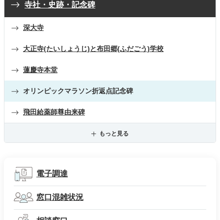
寺社・史跡・記念碑
深大寺
大正寺(たいしょうじ)と布田郷(ふだごう)学校
蓮慶寺本堂
オリンピックマラソン折返点記念碑
飛田給薬師尊由来碑
もっと見る
電子調達
窓口混雑状況