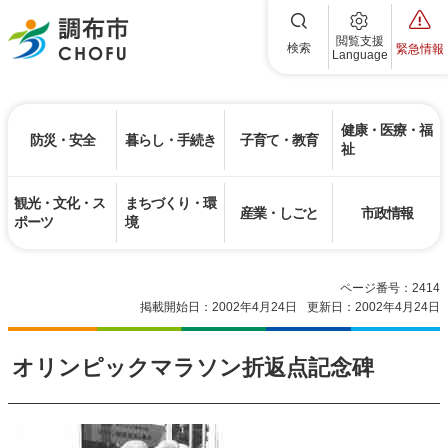
調布市
閲覧支援
検索
緊急情報
Language
健康・医療・福
防災・安全
暮らし・手続き
子育て・教育
祉
観光・文化・ス
まちづくり・環
産業・しごと
市政情報
ポーツ
境
ページ番号：2414
掲載開始日：2002年4月24日
更新日：2002年4月24日
オリンピックマラソン折返点記念碑