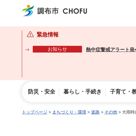
調布市
緊急情報
お知らせ
熱中症警戒アラート発
防災・安全
暮らし・手続き
子育て・
トップページ
>
まちづくり・環境
>
道路
>
その他
> 大雨