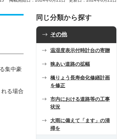
13
掲載開始日：2024年8月21日
更新日：2024年8月21日
同じ分類から探す
その他
温湿度表示付時計台の寄贈
狭あい道路の拡幅
る集中豪
橋りょう長寿命化修繕計画
を修正
される場合
市内における道路等の工事
状況
大雨に備えて「ます」の清
掃を