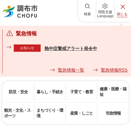
調布市
閲覧支援
検索
閉じる
Language
緊急情報
お知らせ
熱中症警戒アラート発令中
緊急情報一覧
緊急情報RSS
健康・医療・福
防災・安全
暮らし・手続き
子育て・教育
祉
観光・文化・ス
まちづくり・環
産業・しごと
市政情報
ポーツ
境