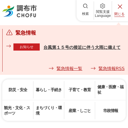
調布市
閲覧支援
検索
閉じる
Language
緊急情報
お知らせ
台風第１５号の接近に伴う大雨に備えて
緊急情報一覧
緊急情報RSS
健康・医療・福
防災・安全
暮らし・手続き
子育て・教育
祉
観光・文化・ス
まちづくり・環
産業・しごと
市政情報
ポーツ
境