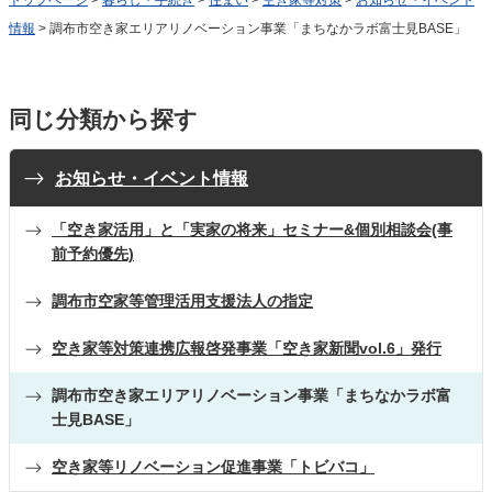
トップページ
>
暮らし・手続き
>
住まい
>
空き家等対策
>
お知らせ・イベント
情報
> 調布市空き家エリアリノベーション事業「まちなかラボ富士見BASE」
同じ分類から探す
お知らせ・イベント情報
「空き家活用」と「実家の将来」セミナー&個別相談会(事
前予約優先)
調布市空家等管理活用支援法人の指定
空き家等対策連携広報啓発事業「空き家新聞vol.6」発行
調布市空き家エリアリノベーション事業「まちなかラボ富
士見BASE」
空き家等リノベーション促進事業「トビバコ」