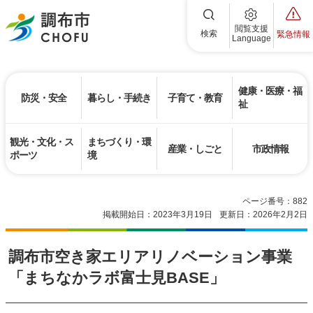
調布市
閲覧支援
検索
緊急情報
Language
健康・医療・福
防災・安全
暮らし・手続き
子育て・教育
祉
観光・文化・ス
まちづくり・環
産業・しごと
市政情報
ポーツ
境
ページ番号：882
掲載開始日：2023年3月19日
更新日：2026年2月2日
調布市空き家エリアリノベーション事業
「まちなかラボ富士見BASE」